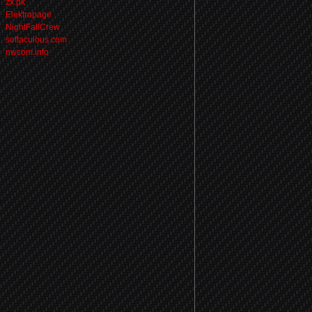
zx.pk
Elektropage
NightFallCrew
softaculous.com
nwcom.info