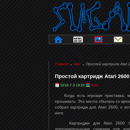
Главная
→
Atari
→ Простой картридж Atari 
Простой картридж Atari 2600
2016-7-3 19:20
Atari
Когда есть игровая приставка, вс
прошивать. Эта мечта сбылась со врем
собрал картридж для Atari 2600, о к
него.
Картриджи для Atari 2600 был
дополнительными схемами для адр