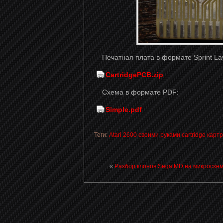
Печатная плата в формате Sprint Lay
CartridgePCB.zip
Схема в формате PDF:
Simple.pdf
Теги:
Atari
2600
своими
руками
cartridge
карт
«
Разбор клонов Sega MD на микросхе