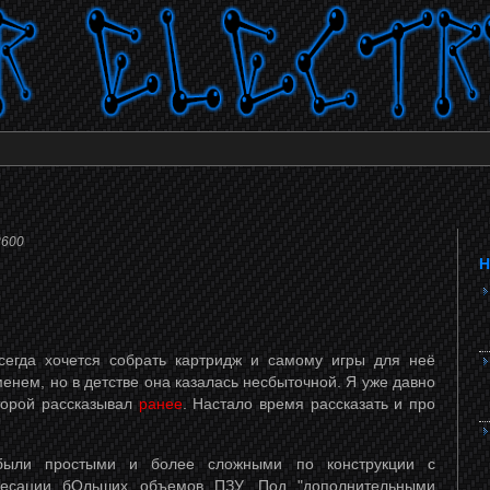
2600
Н
егда хочется собрать картридж и самому игры для неё
енем, но в детстве она казалась несбыточной. Я уже давно
оторой рассказывал
ранее
. Настало время рассказать и про
и простыми и более сложными по конструкции с
есации бОльших объемов ПЗУ. Под "дополнительными