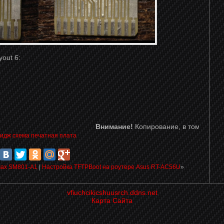
out 6:
Внимание!
Копирование, в том числе части
ридж
схема
печатная
плата
мах SM801-A1
|
Настройка TFTPBoot на роутере Asus RT-AC56U
»
vfiuchcikicshuusrch.ddns.net
Карта Сайта