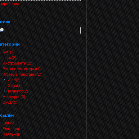
одробнее»
оиск
атегории
AVR(1)
Linux(2)
Инструменты(2)
Ретро компьютеры(1)
Игровые приставки(1)
Atari(2)
Sega(8)
Nintendo(2)
Motorsport(3)
CPLD(5)
сылки
EmLog
Emu-Land
Паяльник