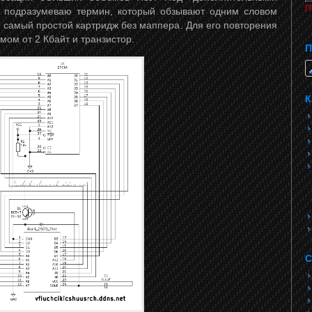
П
 я подразумеваю термин, который обзывают одним словом
м самый простой картридж без маппера. Для его повторения
ом от 2 Кбайт и транзистор.
П
К
С