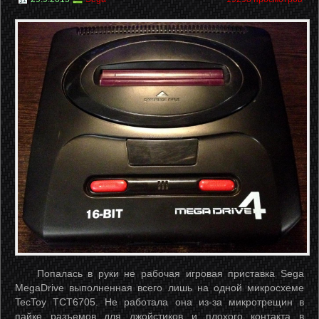
Попалась в руки не рабочая игровая приставка Sega
MegaDrive выполненная всего лишь на одной микросхеме
TecToy TCT6705. Не работала она из-за микротрещин в
пайке разъемов для джойстиков и плохого контакта в