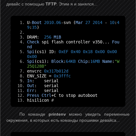
девайс с помощью
TFTP
. Этим я и занялся...
U
-
Boot
2010.06
-
svn 
(
Mar
27
2014
-
10
:
4
9
:
35
)
DRAM
:
256
MiB
Check
 spi flash controller v350
...
Fou
nd
Spi
(
cs1
)
 ID
:
0xEF
0x40
0x18
0x00
0x00
0x00
Spi
(
cs1
):
Block
:
64KB
Chip
:
16MB
Name
:
"W
25Q128B"
envcrc 
0x317b012d
ENV_SIZE 
=
0x3fffc
In
:
    serial
Out
:
   serial
Err
:
   serial
Press
Ctrl
+
C to stop autoboot
hisilicon 
#
По команде
printenv
можно увидеть переменные
окружения, в которых есть команды прошивки девайса...