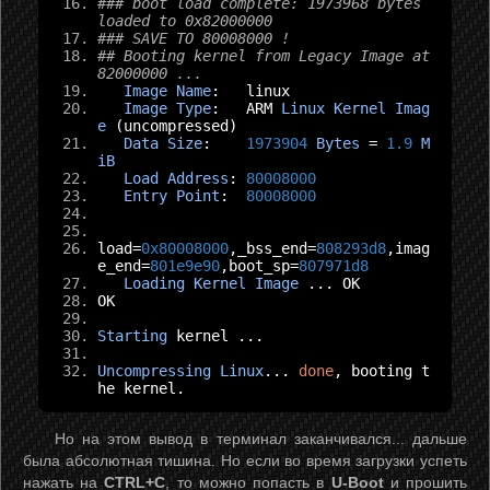
### boot load complete: 1973968 bytes 
loaded to 0x82000000
### SAVE TO 80008000 !
## Booting kernel from Legacy Image at 
82000000 ...
Image
Name
:
   linux
Image
Type
:
   ARM 
Linux
Kernel
Imag
e
(
uncompressed
)
Data
Size
:
1973904
Bytes
=
1.9
M
iB
Load
Address
:
80008000
Entry
Point
:
80008000
load
=
0x80008000
,
_bss_end
=
808293d8
,
imag
e_end
=
801e9e90
,
boot_sp
=
807971d8
Loading
Kernel
Image
...
 OK
OK
Starting
 kernel 
...
Uncompressing
Linux
...
done
,
 booting t
he kernel
.
Но на этом вывод в терминал заканчивался... дальше
была абсолютная тишина. Но если во время загрузки успеть
нажать на
CTRL+C
, то можно попасть в
U-Boot
и прошить