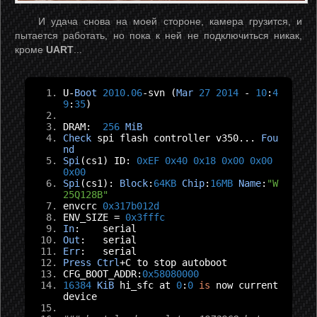
И удача снова на моей стороне, камера грузится, и
пытается работать, но пока к ней не подключиться никак,
кроме
UART
...
U
-
Boot
2010.06
-
svn 
(
Mar
27
2014
-
10
:
4
9
:
35
)
DRAM
:
256
MiB
Check
 spi flash controller v350
...
Fou
nd
Spi
(
cs1
)
 ID
:
0xEF
0x40
0x18
0x00
0x00
0x00
Spi
(
cs1
):
Block
:
64KB
Chip
:
16MB
Name
:
"W
25Q128B"
envcrc 
0x317b012d
ENV_SIZE 
=
0x3fffc
In
:
    serial
Out
:
   serial
Err
:
   serial
Press
Ctrl
+
C to stop autoboot
CFG_BOOT_ADDR
:
0x58080000
16384
KiB
 hi_sfc at 
0
:
0
is
 now current 
device