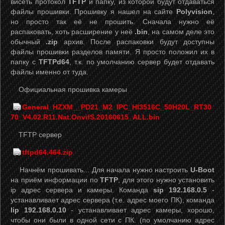
висеть протокол
TFTP
и папку, из которой будут отдаваться
файлы прошивки. Прошивку я нашел на сайте
Polyvision
,
но просто так её не прошить. Сначала нужно её
распаковать, хоть расширение у неё
.bin
, на самом деле это
обычный
.zip
архив. После распаковки будут доступны
файлы прошивки разделов памяти. Я просто положил их в
папку с
TFTPd64
, т.к. по умолчанию сервер будет отдавать
файлы именно от туда.
Официальная прошивка камеры
General_HZXM__PD21_M2_IPC_HI3516C_50H20L_RT30
70_V4.02.R11.Nat.OnvifS.20160615_ALL.bin
TFTP сервер
tftpd64.464.zip
Начнём прошивать... Для начала нужно настроить
U-Boot
на приём информации по
TFTP
, для этого нужно установить
ip адрес сервера и камеры. Команда
sip 192.168.0.5
-
устанавливает адрес сервера (т.е. адрес моего ПК), команда
lip 192.168.0.10
- устанавливает адрес камеры, хорошо,
чтобы они были в одной сети с ПК. (по умолчанию адрес