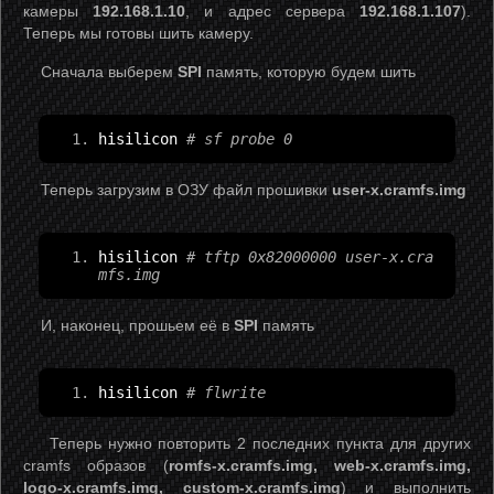
камеры
192.168.1.10
, и адрес сервера
192.168.1.107
).
Теперь мы готовы шить камеру.
Сначала выберем
SPI
память, которую будем шить
hisilicon 
# sf probe 0
Теперь загрузим в ОЗУ файл прошивки
user-x.cramfs.img
hisilicon 
# tftp 0x82000000 user-x.cra
mfs.img
И, наконец, прошьем её в
SPI
память
hisilicon 
# flwrite
Теперь нужно повторить 2 последних пункта для других
cramfs образов (
romfs-x.cramfs.img, web-x.cramfs.img,
logo-x.cramfs.img, custom-x.cramfs.img
) и выполнить