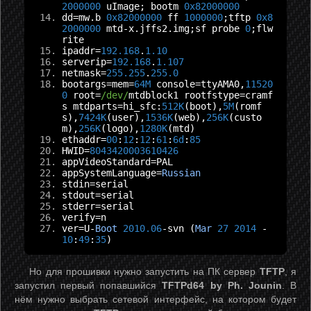
2000000
 uImage
;
 bootm 
0x82000000
dd
=
mw
.
b 
0x82000000
 ff 
1000000
;
tftp 
0x8
2000000
 mtd
-
x
.
jffs2
.
img
;
sf probe 
0
;
flw
rite
ipaddr
=
192.168
.
1.10
serverip
=
192.168
.
1.107
netmask
=
255.255
.
255.0
bootargs
=
mem
=
64M
 console
=
ttyAMA0
,
11520
0
 root
=
/dev/
mtdblock1 rootfstype
=
cramf
s mtdparts
=
hi_sfc
:
512K
(
boot
),
5M
(
romf
s
),
7424K
(
user
),
1536K
(
web
),
256K
(
custo
m
),
256K
(
logo
),
1280K
(
mtd
)
ethaddr
=
00
:
12
:
12
:
61
:
6d
:
85
HWID
=
8043420003610426
appVideoStandard
=
PAL
appSystemLanguage
=
Russian
stdin
=
serial
stdout
=
serial
stderr
=
serial
verify
=
n
ver
=
U
-
Boot
2010.06
-
svn 
(
Mar
27
2014
-
10
:
49
:
35
)
Но для прошивки нужно запустить на ПК сервер
TFTP
, я
запустил первый попавшийся
TFTPd64 by Ph. Jounin
. В
нём нужно выбрать сетевой интерфейс, на котором будет