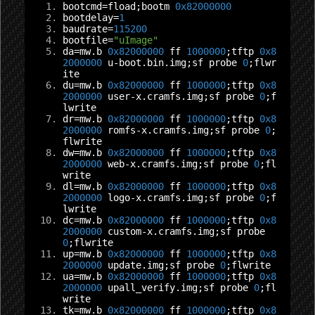
bootcmd
=
fload
;
bootm 
0x82000000
bootdelay
=
1
baudrate
=
115200
bootfile
=
"uImage"
da
=
mw
.
b 
0x82000000
 ff 
1000000
;
tftp 
0x8
2000000
 u
-
boot
.
bin
.
img
;
sf probe 
0
;
flwr
ite
du
=
mw
.
b 
0x82000000
 ff 
1000000
;
tftp 
0x8
2000000
 user
-
x
.
cramfs
.
img
;
sf probe 
0
;
f
lwrite
dr
=
mw
.
b 
0x82000000
 ff 
1000000
;
tftp 
0x8
2000000
 romfs
-
x
.
cramfs
.
img
;
sf probe 
0
;
flwrite
dw
=
mw
.
b 
0x82000000
 ff 
1000000
;
tftp 
0x8
2000000
 web
-
x
.
cramfs
.
img
;
sf probe 
0
;
fl
write
dl
=
mw
.
b 
0x82000000
 ff 
1000000
;
tftp 
0x8
2000000
 logo
-
x
.
cramfs
.
img
;
sf probe 
0
;
f
lwrite
dc
=
mw
.
b 
0x82000000
 ff 
1000000
;
tftp 
0x8
2000000
 custom
-
x
.
cramfs
.
img
;
sf probe 
0
;
flwrite
up
=
mw
.
b 
0x82000000
 ff 
1000000
;
tftp 
0x8
2000000
 update
.
img
;
sf probe 
0
;
flwrite
ua
=
mw
.
b 
0x82000000
 ff 
1000000
;
tftp 
0x8
2000000
 upall_verify
.
img
;
sf probe 
0
;
fl
write
tk
=
mw
.
b 
0x82000000
 ff 
1000000
;
tftp 
0x8