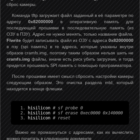
сброс камеры.
Команда tftp загружает файл заданный в её параметре по
адресу
0x82000000
в оперативную память для
последующей прошивки в последовательную память (из
ОЗУ в ПЗУ). Адрес не нужно менять, только название файла.
Flwrite
будет записывать файл из ОЗУ с адреса
0x82000000
в пзу (spi память) в те адреса, которые указаны внутри
образов cramfs.img, поэтому таким образом нельзя шить не
cramfs.img
файлы, иначе есть риск убить загрузчик, и тогда
придется прошивать SPI память с помощью программатора.
После прошивки имеет смысл сбросить настройки камеры
следующим образом. Это очистка раздела mtd, который
находится в конце флешки.
hisilicon 
# sf probe 0
hisilicon 
# sf erase 0xec0000 0x140000
hisilicon 
# reset
Важно не промахнуться с адресами, как их вычислить
можно почитать в следующем документе