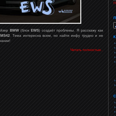
П
П
айзер
BMW
(блок
EWS
) создаёт проблемы. Я расскажу как
и
MS42
. Тема интересна всем, но найти инфу трудно и не
К
нании!
Читать полностью..
С