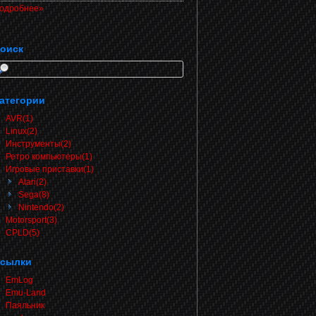
одробнее»
оиск
атегории
AVR(1)
Linux(2)
Инструменты(2)
Ретро компьютеры(1)
Игровые приставки(1)
Atari(2)
Sega(8)
Nintendo(2)
Motorsport(3)
CPLD(5)
сылки
EmLog
Emu-Land
Паяльник