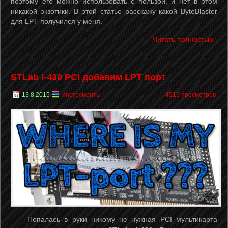
поэтому его можно использовать с пользой, и нет в этом
никакой экзотики. В этой статье расскажу какой ByteBlaster
для LPT получился у меня.
Читать полностью..
STLab I-430 PCI добавим LPT порт
13.8.2015
Инструменты
4515 просмотров
Попалась в руки никому не нужная PCI мультикарта