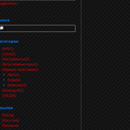
одробнее»
оиск
атегории
AVR(1)
Linux(2)
Инструменты(2)
Ретро компьютеры(1)
Игровые приставки(1)
Atari(2)
Sega(8)
Nintendo(2)
Motorsport(3)
CPLD(5)
сылки
EmLog
Emu-Land
Паяльник