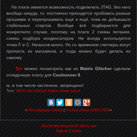
На плате имеется возможность подключать JTAG, без него
вообще никуда, т.к. постоянно приходится пробовать разные
прошивки и перепрошивать ещё и ещё, пока не добьешься
стабильных стартов.
Вообще всё подбирается для
конкретного случая, поэтому на плате 2 схемы питания,
схемы подбора конденсаторов. Не всегда используется
точка F и С. Нюансов много. Но со временем глитчеры могут
пропасть из магазинов, и тогда можно будет делать их
самому
Тут
можно посмотреть как из
Matrix Glitcher
сделали
отладочную плату для
Coolrunner II
.
в том числе частичное, запрещено!
Теги:
XBOX
360
Glitcher
Matrix
схема
плата
«
Реставрация Dendy
|
Разбор клона ATARI 2600
»
vfiuchcikicshuusrch.ddns.net
Карта Сайта