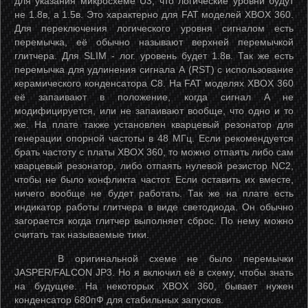
для указания микросхеме U3, что логические уровни будут
не 1.8в, а 1.5в. Это характерно для FAT моделей XBOX 360.
Для переключения логического уровня сигналом есть
перемычка, её обычно называют верхней перемычкой
глитчера. Для SLIM - лог. уровень будет 1.8в. Так же есть
перемычка для удлинения сигнала А (RST) с использование
керамического конденсатора C8. На FAT моделях XBOX 360
её запаивают в положение, когда сигнал A не
модифицируется, или не запаивают вообще, что одно и то
же. На плате также установлен кварцевый резонатор для
генерации опорной частоты в 48 МГц. Если рекомендуется
брать частоту с платы XBOX 360, то можно отпаять либо сам
кварцевый резонатор, либо отпаять нулевой резистор NC2,
чтобы не было конфликта частот. Если оставить их вместе,
ничего вообще не будет работать. Так же на плате есть
индикатор работы глитчера в виде светодиода. Он обычно
загорается когда глитчер выполняет сброс. По нему можно
считать так называемые тики.
В оригинальной схеме не было перемычки
JASPER/FALCON JP3. Но я включил её в схему, чтобы знать
на будущее. На некоторых XBOX 360, бывает нужен
конденсатор 680пФ для стабильных запусков.