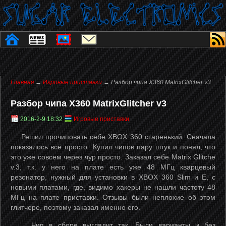
Главная
→
Игровые приставки
→ Разбор чипа X360 MatrixGlitcher v3
Разбор чипа X360 MatrixGlitcher v3
2016-2-9 18:32
Игровые приставки
Решил прочиповать себе XBOX 360 старенький. Сначала
показалось всё просто
Купил чипов пару штук и понял, что
это уже совсем через чур просто. Заказал себе Matrix Glitche
v.3, т.к. у него на плате есть уже 48 МГц кварцевый
резонатор, нужный для установки в XBOX 360 Slim и Е, с
новыми платами, где, видимо хакеры не нашли частоту 48
МГц на плате приставки. Отзывы были неплохие об этом
глитчере, поэтому заказал именно его.
Чип в сборе выглядит так. Были варианты и без