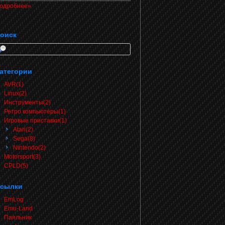
одробнее»
оиск
атегории
AVR(1)
Linux(2)
Инструменты(2)
Ретро компьютеры(1)
Игровые приставки(1)
Atari(2)
Sega(8)
Nintendo(2)
Motorsport(3)
CPLD(5)
сылки
EmLog
Emu-Land
Паяльник