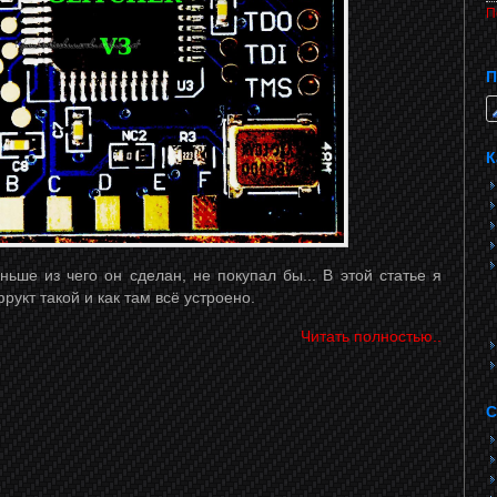
П
П
К
аньше из чего он сделан, не покупал бы... В этой статье я
фрукт такой и как там всё устроено.
Читать полностью..
С