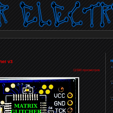
Н
her v3
11580 просмотров