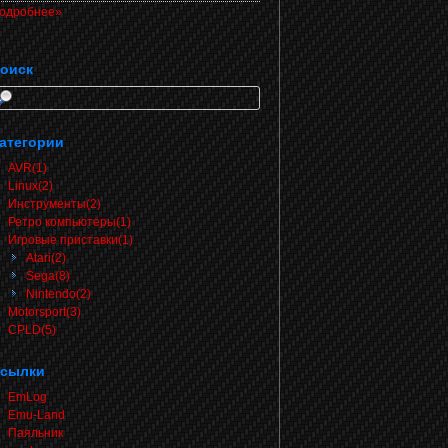
одробнее»
оиск
атегории
AVR(1)
Linux(2)
Инструменты(2)
Ретро компьютеры(1)
Игровые приставки(1)
Atari(2)
Sega(8)
Nintendo(2)
Motorsport(3)
CPLD(5)
сылки
EmLog
Emu-Land
Паяльник