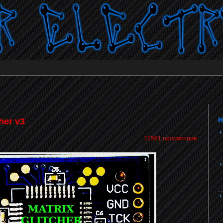
Н
her v3
11581 просмотров