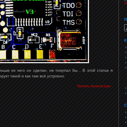
П
П
К
аньше из чего он сделан, не покупал бы... В этой статье я
фрукт такой и как там всё устроено.
Читать полностью..
С